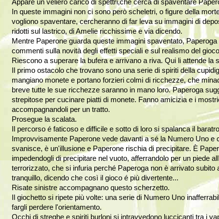
Appare un veliero carico di spettri,che cerca di spaventare Papero
In queste immagini non ci sono però scheletri, o figure della mor
vogliono spaventare, cercheranno di far leva su immagini di deposi
ridotti sul lastrico, di Amelie ricchissime e via dicendo.
Mentre Paperone guarda queste immagini spaventato, Paperoga 
commenti sulla novità degli effetti speciali e sul realismo del gioco
Riescono a superare la bufera e arrivano a riva. Qui li attende la s
Il primo ostacolo che trovano sono una serie di spiriti della cupidigi
mangiano monete e portano forzieri colmi di ricchezze, che mina
breve tutte le sue ricchezze saranno in mano loro. Paperoga sugger
strepitose per cucinare piatti di monete. Fanno amicizia e i mostric
accompagnandoli per un tratto.
Prosegue la scalata.
Il percorso é faticoso e difficile e sotto di loro si spalanca il bara
Improvvisamente Paperone vede davanti a sé la Numero Uno e ce
svanisce, è un'illusione e Paperone rischia di precipitare. È Pap
impedendogli di precipitare nel vuoto, afferrandolo per un piede al
terrorizzato, che si infuria perché Paperoga non è arrivato subit
tranquillo, dicendo che così il gioco é più divertente...
Risate sinistre accompagnano questo scherzetto.
Il giochetto si ripete più volte: una serie di Numero Uno inafferra
fargli perdere l'orientamento.
Occhi di streghe e spiriti burloni si intravvedono luccicanti tra i v