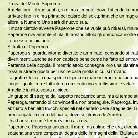
Prova del Monte Supremo.
Amelia farà lì il suo sabba, in cima al monte, dove l'attende la m
arrivare fino in cima prima del calare del sole,prima che un raggio 
allora la Numero Uno sarà di nuovo sua.
Il mostriciattolo avverte Paperone che se vuole può ritirarsi, rin
Paperone ovviamente rifiuta. Il mostriciattolo gli comunica inoltre c
concesso un aiutante.
Si tratta di Paperoga.
Paperoga si guarda intorno divertito e ammirato, pensando si trat
divertimenti...anche se non capisce bene come ha fatto ad entrar
Partenza della coppia. Il mostriciattolo consegna loro una pianti
trova la strada giusta per uscire dalla grotta in cui si trovano.
La grotta sfocia in una specie di piccolo mare interno, che circo
lungo il quale corre tutt'intorno un sentierino strettissimo e velato a
Amelia è in alto, sopra al picco.
Un gruppo di streghe dall'aspetto raccapricciante, ma al tempo s
Paperoga, tentando di convincerli a non proseguire. Paperoga, inve
abituato a ben altri trucchi speciali nel castello delle streghe de
preoccupato la cima del picco, dove si intravvede Amelia.
Una barca a remi é ferma vicino alla riva.
Paperone e Paperoga salgono. Il mare, da calmo che era, diventa
scatena una vera tempesta, degna delle immagini della "Ballata de