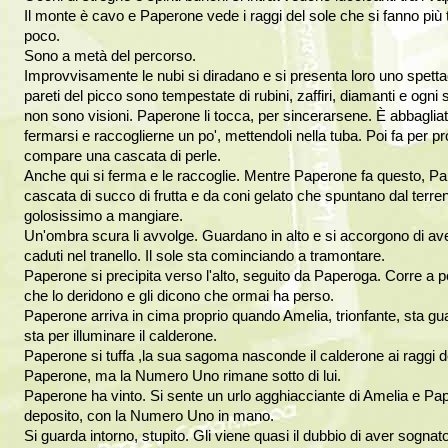
Il monte è cavo e Paperone vede i raggi del sole che si fanno più 
poco.
Sono a metà del percorso.
Improvvisamente le nubi si diradano e si presenta loro uno spetta
pareti del picco sono tempestate di rubini, zaffiri, diamanti e ogni 
non sono visioni. Paperone li tocca, per sincerarsene. È abbagliat
fermarsi e raccoglierne un po', mettendoli nella tuba. Poi fa per pr
compare una cascata di perle.
Anche qui si ferma e le raccoglie. Mentre Paperone fa questo, Pa
cascata di succo di frutta e da coni gelato che spuntano dal ter
golosissimo a mangiare.
Un'ombra scura li avvolge. Guardano in alto e si accorgono di av
caduti nel tranello. Il sole sta cominciando a tramontare.
Paperone si precipita verso l'alto, seguito da Paperoga. Corre a p
che lo deridono e gli dicono che ormai ha perso.
Paperone arriva in cima proprio quando Amelia, trionfante, sta gua
sta per illuminare il calderone.
Paperone si tuffa ,la sua sagoma nasconde il calderone ai raggi de
Paperone, ma la Numero Uno rimane sotto di lui.
Paperone ha vinto. Si sente un urlo agghiacciante di Amelia e Pape
deposito, con la Numero Uno in mano.
Si guarda intorno, stupito. Gli viene quasi il dubbio di aver sognat