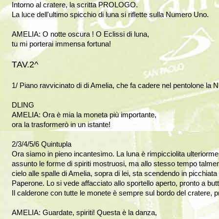
Intorno al cratere, la scritta PROLOGO.
La luce dell'ultimo spicchio di luna si riflette sulla Numero Uno.
AMELIA: O notte oscura ! O Eclissi di luna,
tu mi porterai immensa fortuna!
TAV.2^
1/ Piano ravvicinato di di Amelia, che fa cadere nel pentolone la
DLING
AMELIA: Ora è mia la moneta più importante,
ora la trasformerò in un istante!
2/3/4/5/6 Quintupla
Ora siamo in pieno incantesimo. La luna è rimpicciolita ulteriorme
assunto le forme di spiriti mostruosi, ma allo stesso tempo talmen
cielo alle spalle di Amelia, sopra di lei, sta scendendo in picchiat
Paperone. Lo si vede affacciato allo sportello aperto, pronto a butt
Il calderone con tutte le monete è sempre sul bordo del cratere, p
AMELIA: Guardate, spiriti! Questa è la danza,