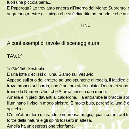
fuori una piccola perla...
E Paperoga? Lo troviamo ancora all'interno del Monte Supremo, da
segretario,mentre gli spiega che si é divertito un mondo e che vuol
FINE
Alcuni esempi di tavole di sceneggiatura
TAV.1^
1/2/3/4/5/6 Sestupla
È una lotte d'eclissi di luna. Siamo sul Vesuvio.
Appeso sull'orlo del cratere ad uno spuntone di roccia, il fatidico 
trova proprio sul bordo, non è ancora stato calato. Dentro ci sono 
tranne la Numero Uno, che Amelia tiene in una mano.
Amelia è in piedi davanti al calderone. Ha entrambe le braccia solle
illuminano il viso in modo sinistro. È molto buio, perché la luna è 
spicchio.
C'è un'atmosfera di grande e immensa magia, quasi come se il te
forze della natura e gli spiriti fossero in attesa.
Amelia ha un'espressione trionfante.