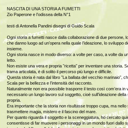
NASCITA DI UNA STORIA A FUMETTI
Zio Paperone e l’odissea della N°1
testi di Antonella Pandini disegni di Guido Scala
Ogni storia a fumetti nasce dalla collaborazione di due persone, l
che danno luogo ad un’opera nella quale l’ideazione, lo sviluppo de
insieme.
Ogni storia nasce in modo diverso: a volte per caso, a volte da un f
letto.
Non esiste una vera e propria "ricetta" per inventare una storia. 
trama articolata, é di solito il percorso più lungo e difficile.
Questa storia è nata dal libro "La ballata del vecchio marinaio"
Scala per la bellezza e l’intensità del racconto.
Naturalmente non era possibile trasporre il testo così com’era in 
necessario un lungo lavoro sul soggetto, cioè sull’ideazione della 
propria.
Era importante che la storia non risultasse troppo cupa, ma nello
trasmettere magia, mistero e il fascino del mare.
Per quanto riguarda il soggetto e la sceneggiatura, ho cercato qu
consentisse di far muovere i personaggi in un mondo fuori dallo 