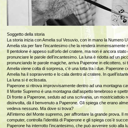
Soggetto della storia
La storia inizia con Amelia sul Vesuvio, con in mano la Numero Uno
Amelia sta per fare l'incantesimo che la renderà immensamente r
Il pentolone è appeso sull'orlo del cratere, ma non é ancora stato
pronunciare le parole dell'incantesimo. La luna è ridotta ad un pi
pronunciando le parole magiche, arriva Paperone in elicottero, si t
Amelia viene colta di sorpresa, c'è una lotta tra i due. Paperone ce
Amelia ha il sopravvento e lo cala dentro al cratere. In quell'istante
La luna si é eclissata.
Paperone si ritrova improvvisamente dentro ad una montagna ca
Il Monte Supremo é una montagna dall'aspetto tenebroso e spettra
Di fronte a Paperone, seduto ad una scrivania, un mostriciattolo re
disinvolta, dà il benvenuto a Paperone. Gli spiega che erano alm
vedeva nessuno. Ma dove si trova?
All'interno del Monte supremo, per affrontare la grande prova. Il m
computer, controlla l'identità di Paperone e gli spiega cos'è succ
Paperone ha interrotto l'incantesimo, che può avvenire solo alla luc